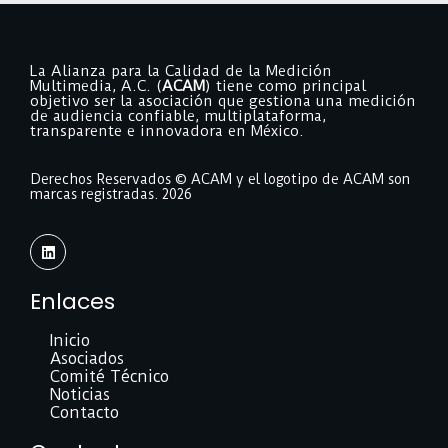
La Alianza para la Calidad de la Medición
Multimedia, A.C. (
ACAM
) tiene como principal
objetivo ser la asociación que gestiona una medición
de audiencia confiable, multiplataforma,
transparente e innovadora en México.
Derechos Reservados ©️ ACAM y el logotipo de ACAM son
marcas registradas. 2026
L
i
n
k
Enlaces
e
d
i
Inicio
n
Asociados
Comité Técnico
Noticias
Contacto