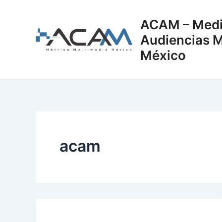
Ir
al
ACAM – Medi
contenido
Audiencias M
México
acam