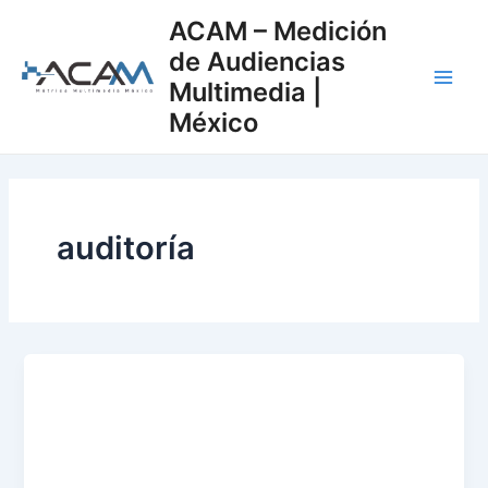
Ir
Main
ACAM – Medición
al
de Audiencias
Men
contenido
Multimedia |
México
auditoría